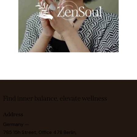
Find inner balance, elevate wellness
Address
Germany —
785 15h Street, Office 478 Berlin,