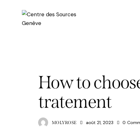
HOLISTIC
How to choose 
tratement
août 21, 2023
0
Comm
MOLYROSE