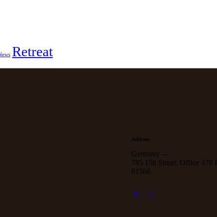
Retreat
News
Address
Germany —
785 15h Street, Office 478 
81566