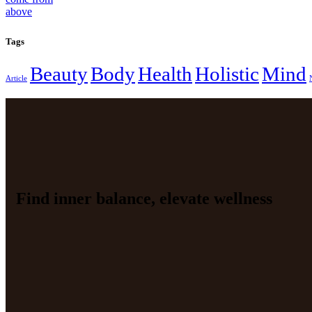
Tags
Beauty
Body
Health
Holistic
Mind
Article
Find inner balance, elevate wellness