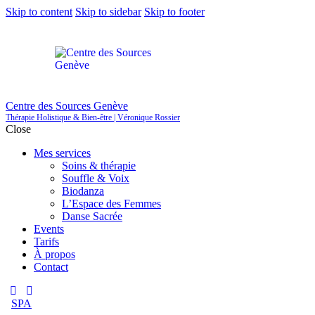
Skip to content
Skip to sidebar
Skip to footer
Centre des Sources Genève
Thérapie Holistique & Bien-être | Véronique Rossier
Close
Mes services
Soins & thérapie
Souffle & Voix
Biodanza
L’Espace des Femmes
Danse Sacrée
Events
Tarifs
À propos
Contact
SPA