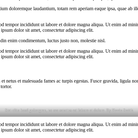
tium doloremque laudantium, totam rem aperiam eaque ipsa, quae ab illo i
od tempor incididunt ut labore et dolore magna aliqua. Ut enim ad minim
psum dolor sit amet, consectetur adipiscing elit.
udin enim condimentum, luctus justo non, molestie nisl.
od tempor incididunt ut labore et dolore magna aliqua. Ut enim ad minim
psum dolor sit amet, consectetur adipiscing elit.
 et netus et malesuada fames ac turpis egestas. Fusce gravida, ligula non 
tortor.
Stet clita kasd gubergren, no sea sanctus est labore et dolore. By
Kevin Smith
od tempor incididunt ut labore et dolore magna aliqua. Ut enim ad minim
psum dolor sit amet, consectetur adipiscing elit.