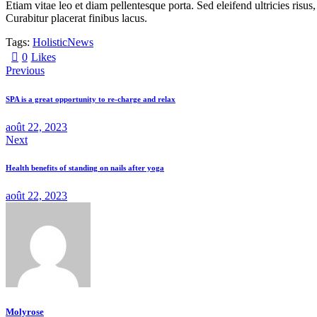
Etiam vitae leo et diam pellentesque porta. Sed eleifend ultricies ri
Curabitur placerat finibus lacus.
Tags:
Holistic
News
0
Likes
Previous
SPA is a great opportunity to re-charge and relax
août 22, 2023
Next
Health benefits of standing on nails after yoga
août 22, 2023
Molyrose