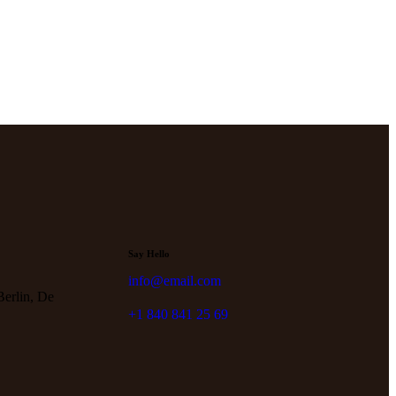
Say Hello
info@email.com
Berlin, De
+1 840 841 25 69