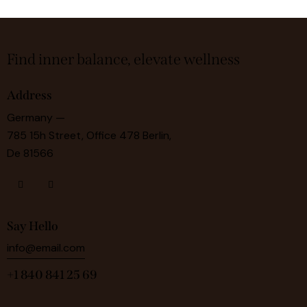
Find inner balance, elevate wellness
Address
Germany —
785 15h Street, Office 478 Berlin,
De 81566
Say Hello
info@email.com
+1 840 841 25 69